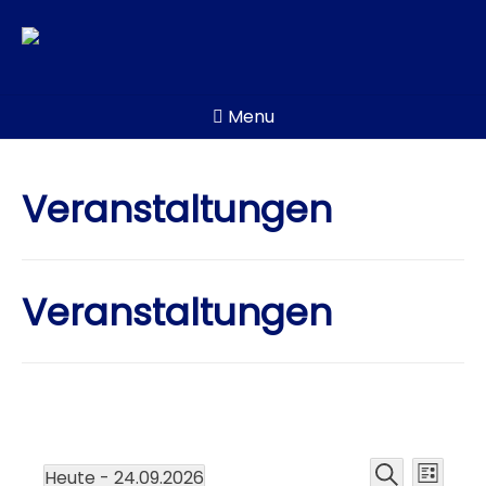
Skip
to
content
Menu
Veranstaltungen
Veranstaltungen
Veran
Ver
Heute
 - 
24.09.2026
Liste