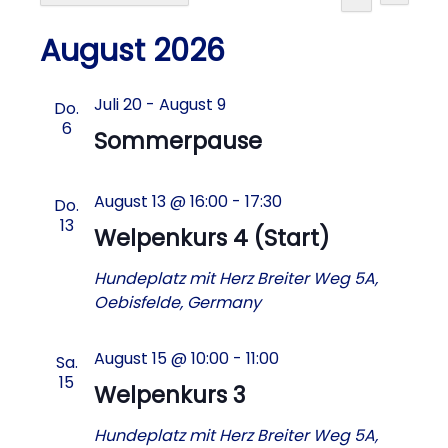
Veranstaltungen
Datum
Suche
Ans
Suche
wählen.
August 2026
Nav
und
Juli 20
-
August 9
Do.
6
Ansich
Sommerpause
Navig
August 13 @ 16:00
-
17:30
Do.
13
Welpenkurs 4 (Start)
Hundeplatz mit Herz
Breiter Weg 5A,
Oebisfelde, Germany
August 15 @ 10:00
-
11:00
Sa.
15
Welpenkurs 3
Hundeplatz mit Herz
Breiter Weg 5A,