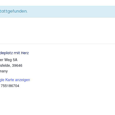
stattgefunden.
deplatz mit Herz
ter Weg 5A
sfelde
,
39646
many
le Karte anzeigen
1755186704