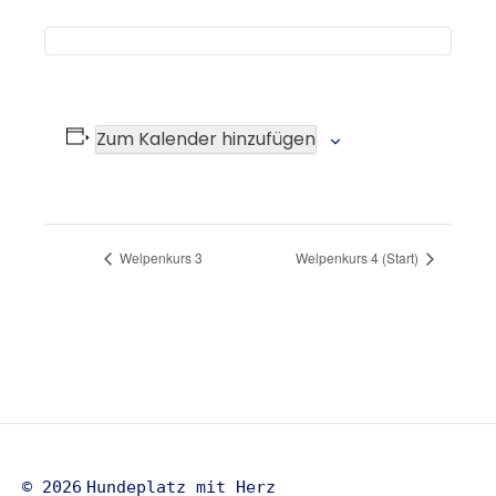
Zum Kalender hinzufügen
Veranstaltung-
Welpenkurs 3
Welpenkurs 4 (Start)
Navigation
© 2026
Hundeplatz mit Herz